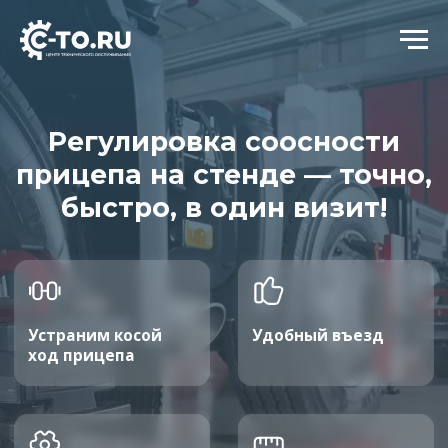
Регулировка соосности
прицепа на стенде — точно,
быстро, в один визит!
Устраним косой
Удобный въезд
ход прицепа
Замена
Регулировка осей
сайлентблоков
с распечаткой
и амортизаторов
замеров
Записаться со скидкой